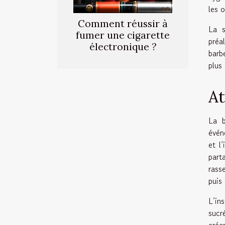
les 
Comment réussir à
La s
fumer une cigarette
préa
électronique ?
barb
plus
At
La b
évén
et l
part
rass
puis
L’in
sucr
créa