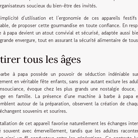
organisateurs soucieux du bien-être des invités.
implicité d’utilisation et l’ergonomie de ces appareils fest
lable, de proposer cette gourmandise en toute confiance. En resp
e à papa devient un atout convivial et sécurisé, adaptée aussi bi
 grande envergure, tout en assurant la sécurité alimentaire de tous 
tirer tous les âges
arbe à papa possède un pouvoir de séduction indéniable sur
ement en véritable fête enfants, sans pour autant exclure les adul
’insouciance, évoque chez les plus grands une nostalgie douce,
age en famille. La présence d’une machine à barbe à papa en
emblent autour de la préparation, observent la création de chaqu
 échangent souvenirs et sourires.
stallation de cet appareil favorise naturellement les échanges inte
é souvent avec émerveillement, tandis que les adultes raconten
nt ainsi un fil conducteur entre les générations. Ce contexte 