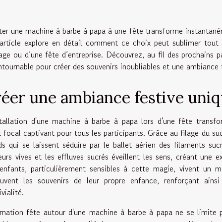
ter une machine à barbe à papa à une fête transforme instantaném
article explore en détail comment ce choix peut sublimer tout é
age ou d’une fête d’entreprise. Découvrez, au fil des prochains p
ntournable pour créer des souvenirs inoubliables et une ambiance f
éer une ambiance festive uni
stallation d'une machine à barbe à papa lors d'une fête trans
t focal captivant pour tous les participants. Grâce au filage du suc
ds qui se laissent séduire par le ballet aérien des filaments s
eurs vives et les effluves sucrés éveillent les sens, créant une 
enfants, particulièrement sensibles à cette magie, vivent un m
ouvent les souvenirs de leur propre enfance, renforçant ainsi
vialité.
imation fête autour d'une machine à barbe à papa ne se limite 