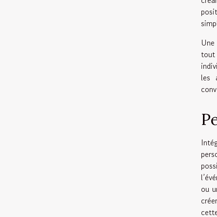
posi
simpl
Une 
tout
indi
les 
conv
Pe
Inté
pers
poss
l’év
ou u
crée
cett