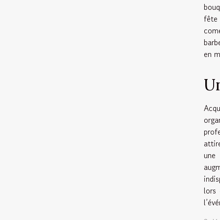
bouq
fête
come
barb
en m
Un
Acqu
orga
prof
atti
une 
augm
indi
lors
l’év