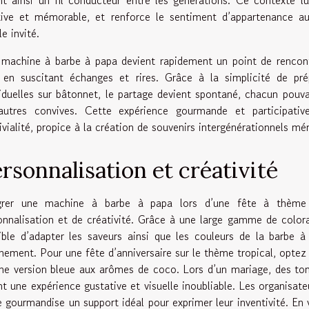
tive et mémorable, et renforce le sentiment d’appartenance au
e invité.
machine à barbe à papa devient rapidement un point de rencontr
 en suscitant échanges et rires. Grâce à la simplicité de pré
viduelles sur bâtonnet, le partage devient spontané, chacun pouv
autres convives. Cette expérience gourmande et participativ
ivialité, propice à la création de souvenirs intergénérationnels m
rsonnalisation et créativité
grer une machine à barbe à papa lors d’une fête à thème 
onnalisation et de créativité. Grâce à une large gamme de coloran
ible d’adapter les saveurs ainsi que les couleurs de la barbe 
énement. Pour une fête d’anniversaire sur le thème tropical, opte
ne version bleue aux arômes de coco. Lors d’un mariage, des tons
nt une expérience gustative et visuelle inoubliable. Les organisa
e gourmandise un support idéal pour exprimer leur inventivité. En