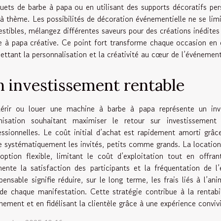
uets de barbe à papa ou en utilisant des supports décoratifs pers
 à thème. Les possibilités de décoration événementielle ne se limit
stibles, mélangez différentes saveurs pour des créations inédites
e à papa créative. Ce point fort transforme chaque occasion en ex
ettant la personnalisation et la créativité au cœur de l’événement
 investissement rentable
érir ou louer une machine à barbe à papa représente un inve
nisation souhaitant maximiser le retour sur investissement
essionnelles. Le coût initial d’achat est rapidement amorti grâc
re systématiquement les invités, petits comme grands. La locati
option flexible, limitant le coût d’exploitation tout en offra
ente la satisfaction des participants et la fréquentation de l
spensable signifie réduire, sur le long terme, les frais liés à l’an
 de chaque manifestation. Cette stratégie contribue à la rentabil
énement et en fidélisant la clientèle grâce à une expérience convi