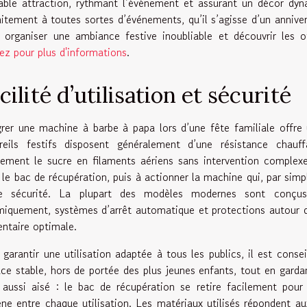
table attraction, rythmant l’événement et assurant un décor dyn
aitement à toutes sortes d’événements, qu’il s’agisse d’un anniver
 organiser une ambiance festive inoubliable et découvrir les 
uez pour plus d'informations
.
cilité d’utilisation et sécurité
grer une machine à barbe à papa lors d’une fête familiale offre 
reils festifs disposent généralement d’une résistance chauf
dement le sucre en filaments aériens sans intervention complex
 le bac de récupération, puis à actionner la machine qui, par sim
e sécurité. La plupart des modèles modernes sont conçus 
miquement, systèmes d’arrêt automatique et protections autour d
entaire optimale.
 garantir une utilisation adaptée à tous les publics, il est cons
ace stable, hors de portée des plus jeunes enfants, tout en gardan
 aussi aisé : le bac de récupération se retire facilement pour
ène entre chaque utilisation. Les matériaux utilisés répondent au