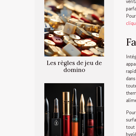
véri
parf
Pour
cliq
Fa
Inté
Les règles de jeu de
appa
domino
rapi
dans
tout
ther
alim
Pour
surf
tout
hygi