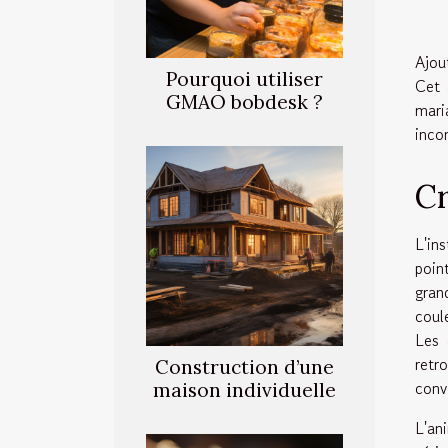
Ajou
Pourquoi utiliser
Cet 
GMAO bobdesk ?
mari
inco
Cr
L'in
poin
gran
coul
Les 
retr
Construction d’une
convi
maison individuelle
L'an