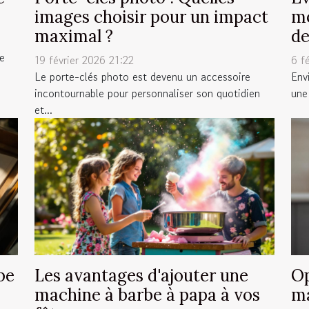
images choisir pour un impact
me
maximal ?
de
ue
19 février 2026 21:22
6 f
Le porte-clés photo est devenu un accessoire
Env
incontournable pour personnaliser son quotidien
une 
et...
pe
Les avantages d'ajouter une
Op
machine à barbe à papa à vos
ma