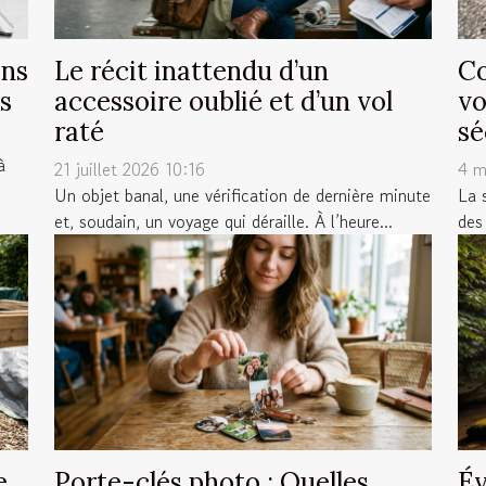
ans
Le récit inattendu d’un
Co
s
accessoire oublié et d’un vol
vo
raté
sé
à
21 juillet 2026 10:16
4 m
Un objet banal, une vérification de dernière minute
La 
et, soudain, un voyage qui déraille. À l’heure...
des 
e
Porte-clés photo : Quelles
Év