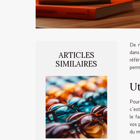
De n
dans
ARTICLES
réfé
SIMILAIRES
perm
Ut
Pour
c’es
le fa
vos 
du m