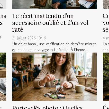
ans
Le récit inattendu d’un
Co
s
accessoire oublié et d’un vol
vo
raté
sé
à
21 juillet 2026 10:16
4 m
Un objet banal, une vérification de dernière minute
La 
et, soudain, un voyage qui déraille. À l’heure...
des 
e
Porte-clés photo : Quelles
Év