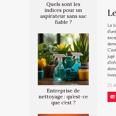
Quels sont les
indices pour un
Le
aspirateur sans sac
fiable ?
La l
d'un
exce
deme
C'es
jugé
d'in
doma
inve
23 d
Entreprise de
nettoyage : qu’est-ce
que c’est ?