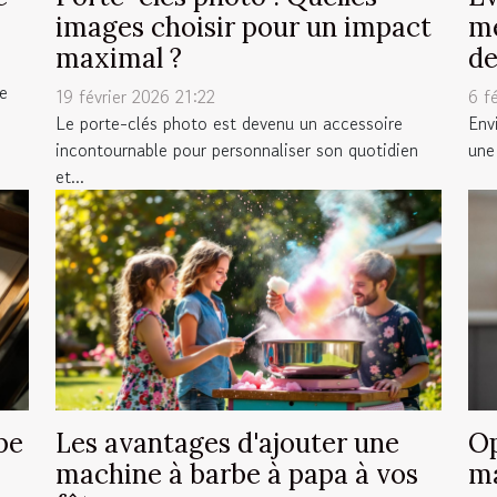
images choisir pour un impact
me
maximal ?
de
ue
19 février 2026 21:22
6 f
Le porte-clés photo est devenu un accessoire
Env
incontournable pour personnaliser son quotidien
une 
et...
pe
Les avantages d'ajouter une
Op
machine à barbe à papa à vos
ma