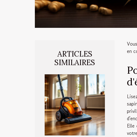
Vous
en c
ARTICLES
SIMILAIRES
Po
d'
Lise
sapi
priv
d'en
Elle
votre