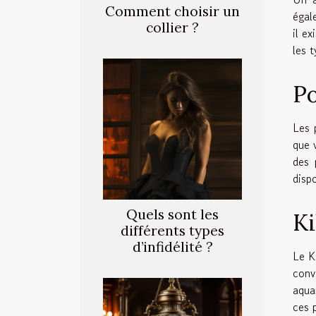
Comment choisir un
égal
collier ?
il e
les 
Po
Les 
que 
des 
disp
Quels sont les
Ki
différents types
d’infidélité ?
Le K
conv
aqua
ces 