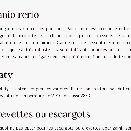
nio rerio
ongueur maximale des poissons Danio rerio est comprise entre q
ignent la maturité. Par ailleurs, pour que ces poissons se sent
stallation de six au minimum. Car ceux-ci ne cessent d’être en mo
sons qui est très robuste. Ils sont tolérants pour les petites
tretien, sans oublier également leur préférence à une eau de temp
aty
latys existent en grandes variétés. Ils ne sont surtout pas difficil
ayant une température de 21⁰ C et aussi 28⁰ C.
evettes ou escargots
quoi ne pas opter pour les escargots ou crevettes pour garnir s