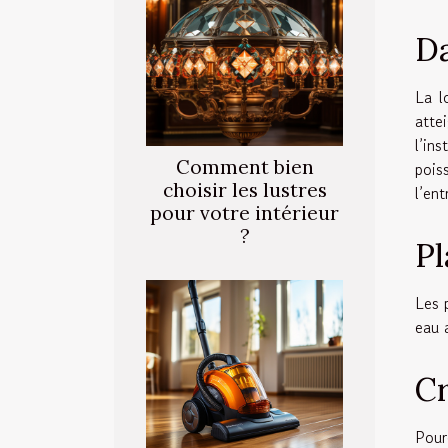
Da
La l
atte
l’in
Comment bien
pois
choisir les lustres
l’en
pour votre intérieur
?
Pl
Les p
eau 
Cr
Pour