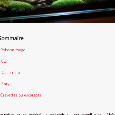
Sommaire
Poisson rouge
Killi
Danio rerio
Platy
Crevettes ou escargots
quarium et en général un réservoir qui est rempli d’eau. Mais