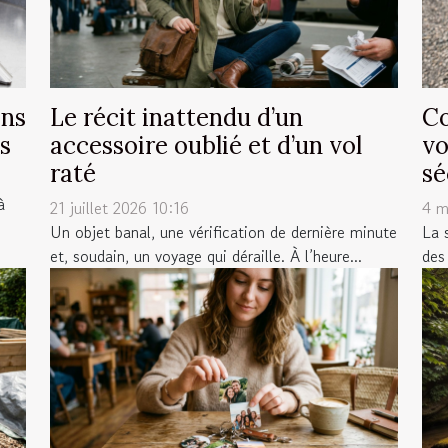
ans
Le récit inattendu d’un
Co
s
accessoire oublié et d’un vol
vo
raté
sé
à
21 juillet 2026 10:16
4 m
Un objet banal, une vérification de dernière minute
La 
et, soudain, un voyage qui déraille. À l’heure...
des 