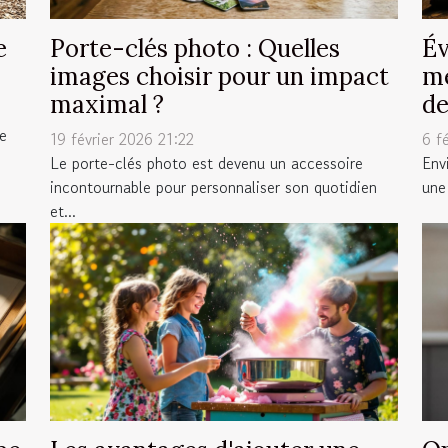
e
Porte-clés photo : Quelles
Év
images choisir pour un impact
me
maximal ?
de
ue
19 février 2026 21:22
6 f
Le porte-clés photo est devenu un accessoire
Env
incontournable pour personnaliser son quotidien
une 
et...