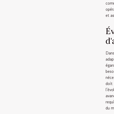
comm
opér
et a
Év
d'
Dans
adap
égar
beso
néce
doit
l'év
avan
requ
du m