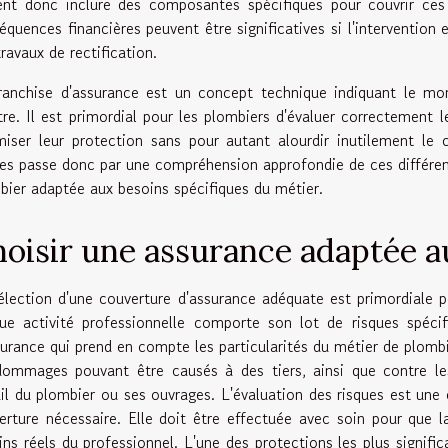
ent donc inclure des composantes spécifiques pour couvrir ces 
équences financières peuvent être significatives si l'intervention
ravaux de rectification.
ranchise d'assurance est un concept technique indiquant le mon
stre. Il est primordial pour les plombiers d'évaluer correctement 
miser leur protection sans pour autant alourdir inutilement le
ues passe donc par une compréhension approfondie de ces différe
bier adaptée aux besoins spécifiques du métier.
oisir une assurance adaptée a
élection d'une couverture d'assurance adéquate est primordiale po
ue activité professionnelle comporte son lot de risques spécifi
surance qui prend en compte les particularités du métier de plombi
dommages pouvant être causés à des tiers, ainsi que contre les 
ail du plombier ou ses ouvrages. L'évaluation des risques est une
erture nécessaire. Elle doit être effectuée avec soin pour que 
ins réels du professionnel. L'une des protections les plus signific