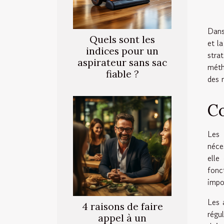
Dans
Quels sont les
et l
indices pour un
stra
aspirateur sans sac
méth
fiable ?
des 
Co
Les 
néce
elle
fonc
impo
Les 
4 raisons de faire
régu
appel à un