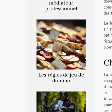
doiv
médiateur
cons
professionnel
des t
La f
sini
opti
risq
plom
Ch
La s
Les règles de jeu de
domino
chaq
d'as
les 
trav
couv
beso