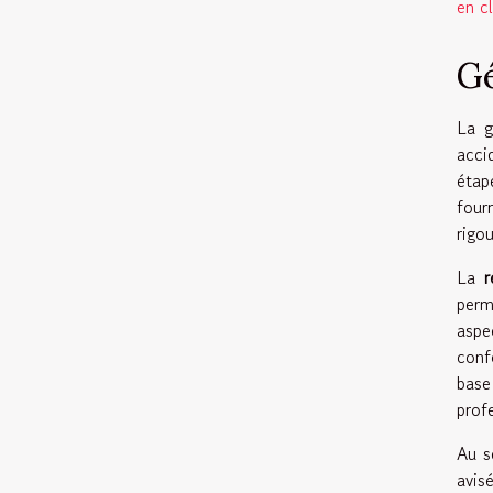
en c
Gé
La g
acci
étap
four
rigo
La
perm
aspe
conf
base
prof
Au s
avis