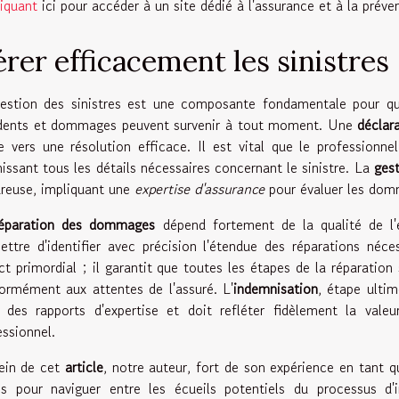
liquant
ici pour accéder à un site dédié à l'assurance et à la préve
rer efficacement les sinistres
estion des sinistres est une composante fondamentale pour qu
dents et dommages peuvent survenir à tout moment. Une
déclara
e vers une résolution efficace. Il est vital que le profession
nissant tous les détails nécessaires concernant le sinistre. La
gest
ureuse, impliquant une
expertise d'assurance
pour évaluer les domm
réparation des dommages
dépend fortement de la qualité de l'e
ettre d'identifier avec précision l'étendue des réparations néc
ct primordial ; il garantit que toutes les étapes de la réparatio
ormément aux attentes de l'assuré. L'
indemnisation
, étape ultim
 des rapports d'expertise et doit refléter fidèlement la vale
essionnel.
ein de cet
article
, notre auteur, fort de son expérience en tant q
és pour naviguer entre les écueils potentiels du processus d'i