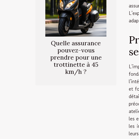
assu
L'ex
adap
Pr
Quelle assurance
se
pouvez-vous
prendre pour une
trottinette à 45
L'im
km/h ?
fond
l'in
et f
déta
préo
atel
les 
les 
leur